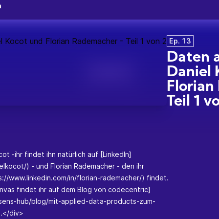
n
Ep. 13
Daten a
Daniel 
Floria
Teil 1 v
 -ihr findet ihn natürlich auf [LinkedIn]
elkocot/) - und Florian Rademacher - den ihr
ps://www.linkedin.com/in/florian-rademacher/) findet.
vas findet ihr auf dem Blog von codecentric]
ssens-hub/blog/mit-applied-data-products-zum-
.</div>