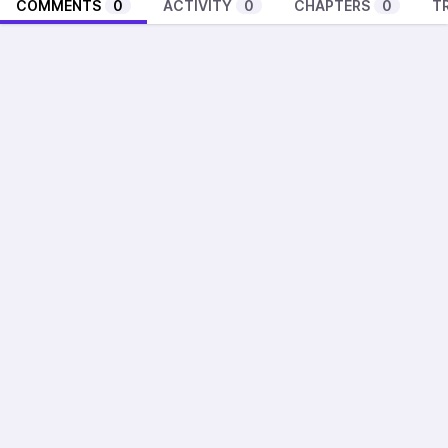
COMMENTS
0
ACTIVITY
0
CHAPTERS
0
T